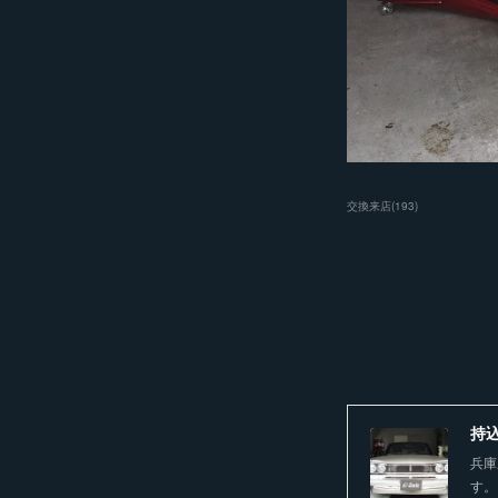
交換来店
(
193
)
持込
兵庫
す。