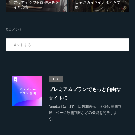
アウディ クワトロ 持込みタ
日産 スカイライン タイヤ交
イヤ交換
換
0
コメント
PR
プレミアムプランでもっと自由な
サイトに
Ameba Owndで、広告非表示、画像容量無制
限、ページ数無制限などの機能を開放しよ
う。