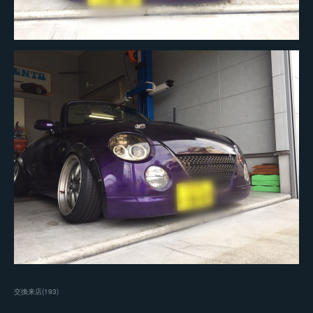
交換来店
(
193
)