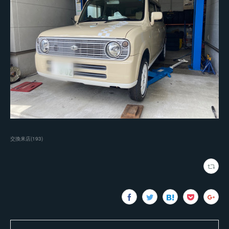
交換来店
(
193
)